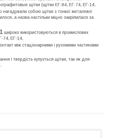
ографитовые щітки (щітки ЕГ-84, ЕГ-74, ЕГ-14,
о нагадували собою щітки з тонкої металевої
лося, а назва настільки міцно закріпилася за
1
широко використовуються в промислових
Г-74, ЕГ-14,
контакт між стаціонарними і рухомими частинами
ння і твердість купується щітки, так як для
.