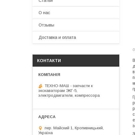
Статьи
О нас
Отзывы
Доставка и оплата
0
В
КОНТАКТИ
д
в
п
м
ТЕХНО-МАШ - запчасти к
г
экскаваторам ЭКГ-5,
электродвигатели, компрессора
Г
р
р
с
е
э
пер. Майский 1, Кропивницький,
Україна
З