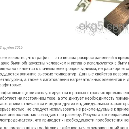
2 грудня 2015
сем известно, что графит ― это весьма распространенный в прир
авно были обнаружены человеком и активно используются в быту
ещество является отличным электропроводником, не растворяется 
оддается влиянию высоких температур. Данные свойства позволи
еталлургии, а также в изготовлении нагревательных элементов и 
рафитовые.
рафитовые щетки эксплуатируются в разных отраслях промышленн
аботают на постоянном токе, а это диктует необходимость приме
асходники отличаются и рядом других индивидуальных характерис
ерьезностью, не следует использовать не рекомендуемые к прим
сли они полностью совпадают по размеру. Результатом неправиль
лектродвигателя, что приведет к необходимости приобретения но
а допомогою щіток графітових здійснюється струмопровідний конт