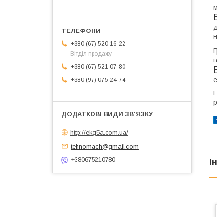
м
д
н
+380 (67) 520-16-22
Г
Вітділ продажу
г
+380 (67) 521-07-80
е
+380 (97) 075-24-74
П
р
http://ekg5a.com.ua/
tehnomach@gmail.com
+380675210780
І