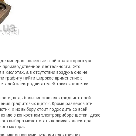
оде минерал, полезные свойства которого уже
 и производственной деятельности. Это
в кислотах, а в отсутствии воздуха оно не
ли графиту найти широкое применение в
деталей электродвигателей таких как щетки
ости, ведь большинство электродвигателей
нения графитовых щеток. Кроме размеров эти
тик. К их выбору стоит подходить со всей
енению в конкретном электроприборе щетки, даже
ного выбора может стать поломка коллектора
вого мотора.
акт між основними вузлами електричних