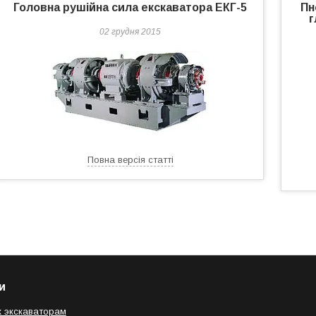
Головна рушійна сила екскаватора ЕКГ-5
Пн
г
02 грудня 2015
Повна версія статті
и
к экскаваторам