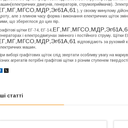
ашин(електричних двигунів, генераторів, струмоприймачів). Электр
ЕГ,МГ,МГСО,МДР,Эг61А,61
), у своєму минулому дійсн
роту, але з плином часу форма і виконання електричних щіток зміни
ими, що збереглося до цих пір.
ЕГ,МГ,МГСО,МДР,Эг61А,6
рафітові щітки ЕГ-74, ЕГ-14,
енераторах і електродвигунах змінного і постійного струму. Щітки Е
ЕГ,МГ,МГСО,МДР,Эг61А,61
відповідають за рухомий 
лектричних машин.
ри виборі графітових щіток слід звертати особливу увагу на маркува
ізних агрегатів потрібні графітові щітки з різним ступенем твердості
нші статті