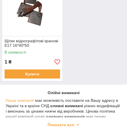
Щітки міднографітові кранові
Е17 16*40*50
В наявності
1
₴
Купити
Олійні вимикачі
Наша компанія
має можливість поставити на Вашу адресу в
Україні та в країни СНД
оливні вимикачі
різних модифікацій
і виконань за цінами нижче від виробників. Цінова політика
нашої компанії щодо
оливних вимикачів
має гнучку
систему знижок і передбачає індивідуальний підхід до
Показати все