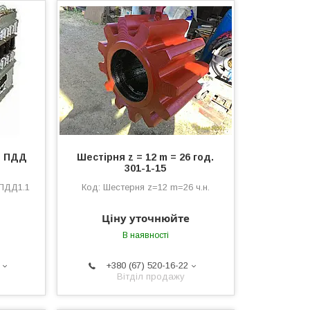
ч ПДД
Шестірня z = 12 m = 26 год.
301-1-15
ПДД1.1
Шестерня z=12 m=26 ч.н.
Ціну уточнюйте
В наявності
+380 (67) 520-16-22
Вітділ продажу