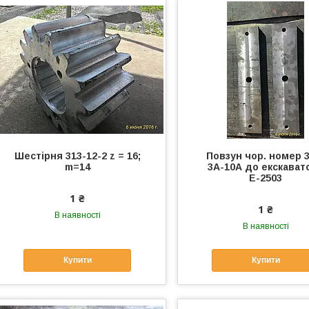
Шестірня 313-12-2 z = 16;
Повзун чор. номер 3
m=14
3А-10А до екскават
Е-2503
1 ₴
1 ₴
В наявності
В наявності
Купити
Купити