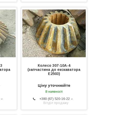
-3
Колесо 307-10А-4
ватора
(запчастина до екскаватора
Е2503)
е
Ціну уточнюйте
В наявності
+380 (67) 520-16-22
Вітділ продажу