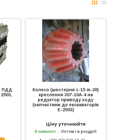
ч ПДД
Колесо (шестерня z-15 m-20)
 2503,
креслення 307-10А-4 на
редуктор приводу ходу
(запчастини до екскаваторів
Е-2503)
Ціну уточнюйте
В наявності
Оптом і в роздріб