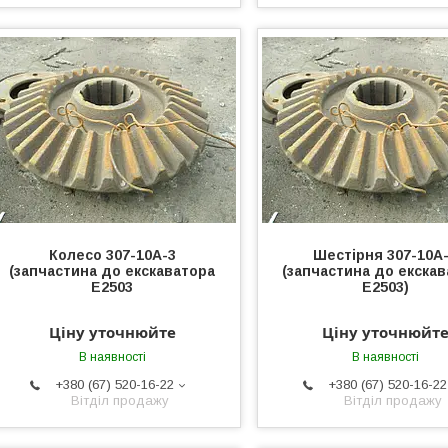
Колесо 307-10А-3
Шестірня 307-10А
(запчастина до екскаватора
(запчастина до екска
Е2503
Е2503)
Ціну уточнюйте
Ціну уточнюйт
В наявності
В наявності
+380 (67) 520-16-22
+380 (67) 520-16-22
Вітділ продажу
Вітділ продажу