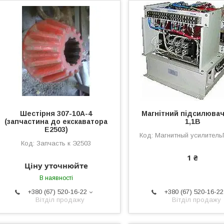
Шестірня 307-10А-4
Магнітний підсилюва
(запчастина до екскаватора
1,1В
Е2503)
Магнитный усилитель
Запчасть к Э2503
1 ₴
Ціну уточнюйте
В наявності
+380 (67) 520-16-22
+380 (67) 520-16-22
Вітділ продажу
Вітділ продажу