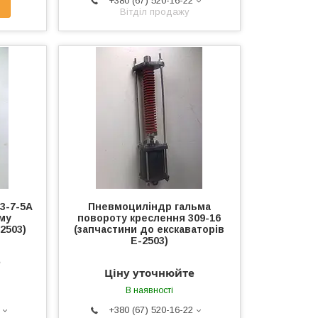
+380 (67) 520-16-22
Вітділ продажу
3-7-5А
Пневмоциліндр гальма
му
повороту креслення 309-16
2503)
(запчастини до екскаваторів
Е-2503)
е
Ціну уточнюйте
В наявності
+380 (67) 520-16-22