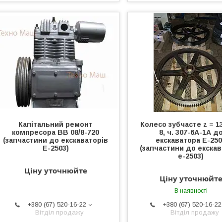
Капітальний ремонт
Колесо зубчасте z = 1
компресора ВВ 08/8-720
8, ч. 307-6А-1А д
(запчастини до екскаваторів
екскаватора Е-25
Е-2503)
(запчастини до екска
е-2503)
Ціну уточнюйте
Ціну уточнюйт
В наявності
+380 (67) 520-16-22
+380 (67) 520-16-22
Вітділ продажу
Вітділ продажу