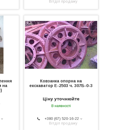
Вітділ продажу
лення
Ковзанка опорна на
и на
екскаватор Е-2503 ч. 307Б-0-3
)
Ціну уточнюйте
е
В наявності
+380 (67) 520-16-22
Вітділ продажу