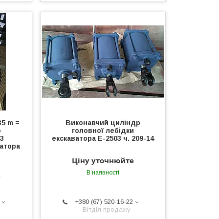
35 m =
Виконавчий циліндр
о
головної лебідки
03
екскаватора Е-2503 ч. 209-14
ватора
Ціну уточнюйте
В наявності
е
+380 (67) 520-16-22
Вітділ продажу