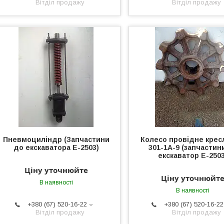
Вітділ продажу
Вітділ продажу
Пневмоциліндр (Запчастини
Колесо провідне крес
до екскаватора Е-2503)
301-1А-9 (запчастин
екскаватор Е-2503
Ціну уточнюйте
Ціну уточнюйт
В наявності
В наявності
+380 (67) 520-16-22
+380 (67) 520-16-22
Вітділ продажу
Вітділ продажу