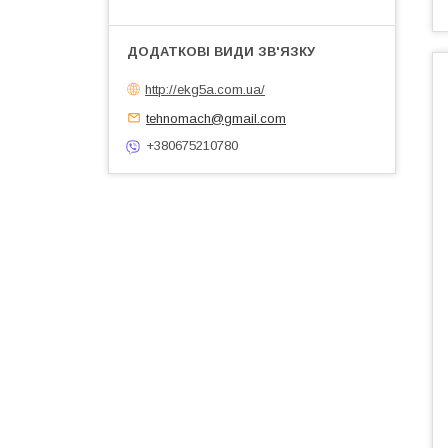
http://ekg5a.com.ua/
tehnomach@gmail.com
+380675210780