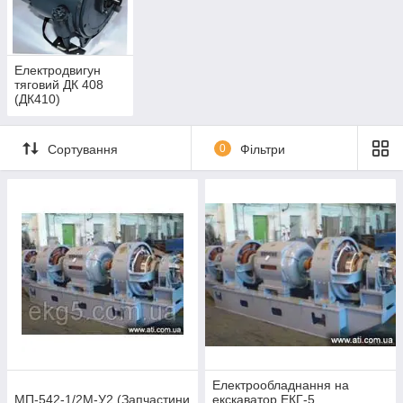
обслуговуванням.
Також наша компанія може запропонувати Вам
капітальний ремонт електродвигунів і генераторів
(2ПЕМ-2000М-1, 2 МП542-1/2М, 2ГПЕ, 2ПЕМ),
Електродвигун
екскаваторного (ДЕ-816 200 кВт, ДК 548 А, ДПЕ-52, АЕ113-
тяговий ДК 408
(ДК410)
4У), кранового (MTФ 011-6) і загальнопромислового (4 160
М6, 4АМ 280 М6, 4АМ 225 М4, 4АМ-160М4, АИР160
15кВ\1000 об.) виконання. Крім цього, ми можемо
Сортування
0
Фільтри
запропонувати Вам комплектуючі та запчастини до
електродвигунів і генераторів (
графітові щітки та
міднографітові щітки,
щіткотримачі
, якорі, обмотку та багато
іншого.)
Для докладнішої інформації та отримання консультацій
зв'язатися з нашими менеджерами за контактами
зазначеними на сайті.
Електрообладнання на
МП-542-1/2М-У2 (Запчастини
екскаватор ЕКГ-5