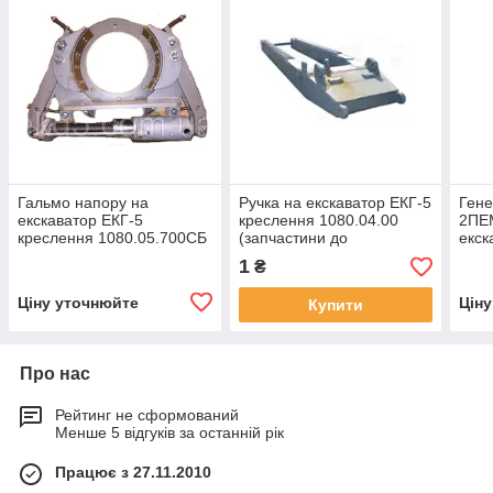
Гальмо напору на
Ручка на екскаватор ЕКГ-5
Гене
екскаватор ЕКГ-5
креслення 1080.04.00
2ПЕ
креслення 1080.05.700СБ
(запчастини до
екск
(запчастини до
екскаваторів ЕКГ-4,6,
(зап
1
₴
екскаваторів ЕКГ-4,6,
ЕКГ-5, ЕКГ-5А)
екск
ЕКГ-5, ЕКГ-5А)
Ціну уточнюйте
Цін
Купити
Про нас
Рейтинг не сформований
Менше 5 відгуків за останній рік
Працює з 27.11.2010