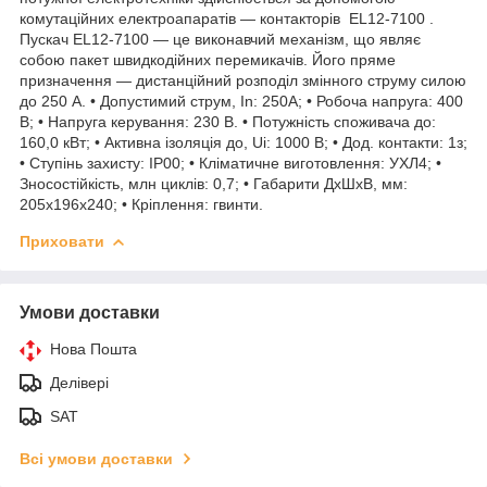
комутаційних електроапаратів — контакторів EL12-7100 .
Пускач EL12-7100 — це виконавчий механізм, що являє
собою пакет швидкодійних перемикачів. Його пряме
призначення — дистанційний розподіл змінного струму силою
до 250 А. • Допустимий струм, In: 250А; • Робоча напруга: 400
В; • Напруга керування: 230 В. • Потужність споживача до:
160,0 кВт; • Активна ізоляція до, Ui: 1000 В; • Дод. контакти: 1з;
• Ступінь захисту: IP00; • Кліматичне виготовлення: УХЛ4; •
Зносостійкість, млн циклів: 0,7; • Габарити ДхШxB, мм:
205x196x240; • Кріплення: гвинти.
Приховати
Умови доставки
Нова Пошта
Делівері
SAT
Всі умови доставки