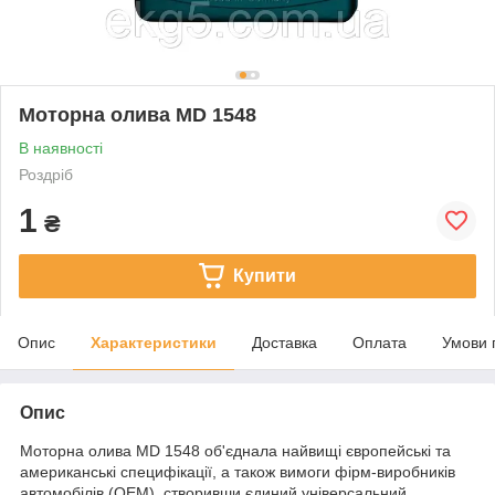
Моторна олива MD 1548
В наявності
Роздріб
1
₴
Купити
Опис
Характеристики
Доставка
Оплата
Умови 
Опис
Моторна олива MD 1548 об'єднала найвищі європейські та
американські специфікації, а також вимоги фірм-виробників
автомобілів (OEM), створивши єдиний універсальний