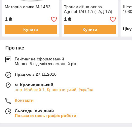
Моторна олива М-14В2
Трансмісійна олива
Шест
Agrinol TAD-17i (ТАД-17і)
1080
1
1
₴
₴
Цін
Купити
Купити
Про нас
Рейтинг не сформований
Менше 5 відгуків за останній рік
Працює з 27.11.2010
м. Кропивницький
пер. Майский 1, Кропивницький, Україна
Контакти
Сьогодні вихідний
Показати весь графік роботи