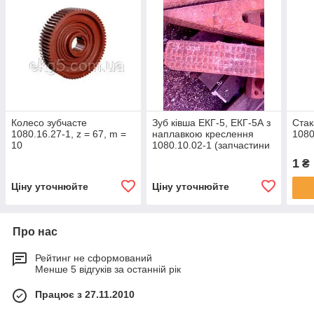
Колесо зубчасте
Зуб ківша ЕКГ-5, ЕКГ-5А з
Стак
1080.16.27-1, z = 67, m =
наплавкою креслення
1080
10
1080.10.02-1 (запчастини
до екскаваторів ЕКГ-5,
1
₴
ЕКГ-5А, ЕКГ-4.6)
Ціну уточнюйте
Ціну уточнюйте
Про нас
Рейтинг не сформований
Менше 5 відгуків за останній рік
Працює з 27.11.2010