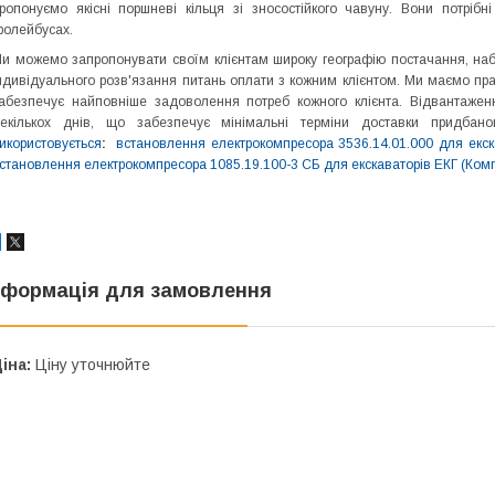
ропонуємо якісні поршневі кільця зі зносостійкого чавуну. Вони потріб
ролейбусах.
и можемо запропонувати своїм клієнтам широку географію постачання, набу
ндивідуального розв'язання питань оплати з кожним клієнтом. Ми маємо пр
абезпечує найповніше задоволення потреб кожного клієнта. Відвантажен
екількох днів, що забезпечує мінімальні терміни доставки придбано
икористовується
:
встановлення електрокомпресора 3536.14.01.000 для екска
становлення електрокомпресора 1085.19.100-3 СБ для екскаваторів ЕКГ (Ком
нформація для замовлення
іна:
Ціну уточнюйте