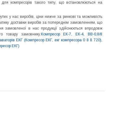
ні для компресорів такого типу, що встановлюються на
тих у нас виробів, ціни нижче за ринкові та можливість
актику доставки виробів за попереднім замовленням, що
ня замовленої в нас продукції здійснюється впродовж
го товару замовнику.
Компресор ЕК-7, ЕК-4, ВВ-0,8/8
ваторів ЕКГ (Компресор ЕКГ, екг компресора 0 8 8 720),
пресор ЕКГ)