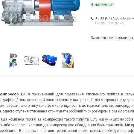
В наявності
+380 (67) 520-16-22
Вітділ продажу
Замовлення тільки з
омпресор
ЕК 4
призначений для подавання стисненого повітря в гальм
одифікації компресор ек 4 застосовують у вагонах поїздів метрополітену, у г
омпресори такого типу конструктивно відносять до горизонтальних однорядни
а одного ступеня стиснення отримувати робочий тиск розміром вісім кілограмі
аша компанія постачає компресори такого типу та цілу низку інших виробі
ридбати запасні частини до компресорного обладнання будь-яких типів. Ми
иробників. Всі запасні частини, реалізовані нами, мають необхідні сертиф