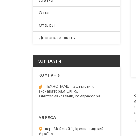
Статьи
О нас
Отзывы
Доставка и оплата
КОНТАКТИ
ТЕХНО-МАШ - запчасти к
экскаваторам ЭКГ-5,
К
электродвигатели, компрессора
м
К
з
Н
п
пер. Майский 1, Кропивницький,
в
Україна