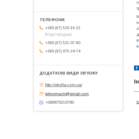
п
т
М
і
+380 (67) 520-16-22
з
д
Вітділ продажу
в
+380 (67) 521-07-80
в
+380 (97) 075-24-74
І
http://ekg5a.com.ua/
tehnomach@gmail.com
Ц
+380675210780