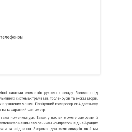
а телефоном
івні системи елементів рухомого складу. Залежно від
альмівних системах трамваєв, тролейбусів та екскаваторів.
х поршневих машин. Повітряний компресор ек 4 дає змогу
в на квадратний сантиметр.
в такої номенклатури. Також у нас ви можете замовити й
 пропонуємо нашим замовникам компресори від найкращих
ікати та свідчення. Зокрема, для
компресорів ек 4
ми