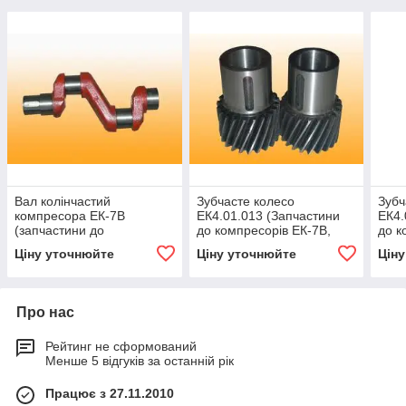
Вал колінчастий
Зубчасте колесо
Зубч
компресора ЕК-7В
ЕК4.01.013 (Запчастини
ЕК4.
(запчастини до
до компресорів ЕК-7В,
до к
компресорів ЕК-7в, ЕК-4М,
ЕК-4М, ВВ-0.8)
ЕК-4
Ціну уточнюйте
Ціну уточнюйте
Цін
ВВ-0.8)
Про нас
Рейтинг не сформований
Менше 5 відгуків за останній рік
Працює з 27.11.2010