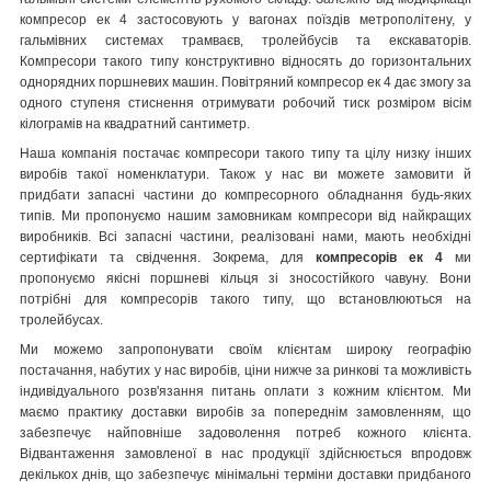
компресор ек 4 застосовують у вагонах поїздів метрополітену, у
гальмівних системах трамваєв, тролейбусів та екскаваторів.
Компресори такого типу конструктивно відносять до горизонтальних
однорядних поршневих машин. Повітряний компресор ек 4 дає змогу за
одного ступеня стиснення отримувати робочий тиск розміром вісім
кілограмів на квадратний сантиметр.
Наша компанія постачає компресори такого типу та цілу низку інших
виробів такої номенклатури. Також у нас ви можете замовити й
придбати запасні частини до компресорного обладнання будь-яких
типів. Ми пропонуємо нашим замовникам компресори від найкращих
виробників. Всі запасні частини, реалізовані нами, мають необхідні
сертифікати та свідчення. Зокрема, для
компресорів ек 4
ми
пропонуємо якісні поршневі кільця зі зносостійкого чавуну. Вони
потрібні для компресорів такого типу, що встановлюються на
тролейбусах.
Ми можемо запропонувати своїм клієнтам широку географію
постачання, набутих у нас виробів, ціни нижче за ринкові та можливість
індивідуального розв'язання питань оплати з кожним клієнтом. Ми
маємо практику доставки виробів за попереднім замовленням, що
забезпечує найповніше задоволення потреб кожного клієнта.
Відвантаження замовленої в нас продукції здійснюється впродовж
декількох днів, що забезпечує мінімальні терміни доставки придбаного