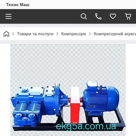
Техно Маш
Товари та послуги
Компресори
Компресорний агрега