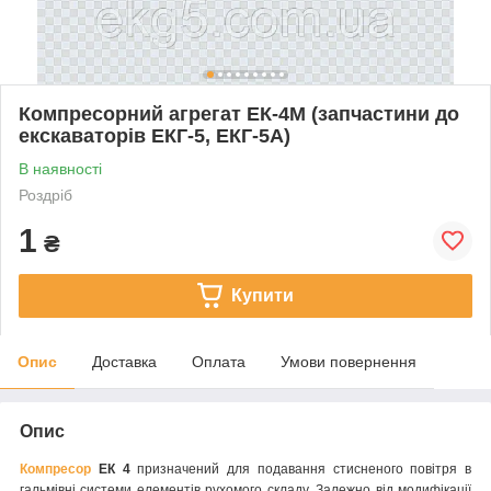
Компресорний агрегат ЕК-4М (запчастини до
екскаваторів ЕКГ-5, ЕКГ-5А)
В наявності
Роздріб
1
₴
Купити
Опис
Доставка
Оплата
Умови повернення
Опис
Компресор
ЕК 4
призначений для подавання стисненого повітря в
гальмівні системи елементів рухомого складу. Залежно від модифікації