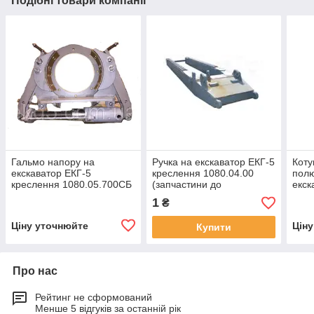
Подібні товари компанії
Гальмо напору на
Ручка на екскаватор ЕКГ-5
Коту
екскаватор ЕКГ-5
креслення 1080.04.00
полю
креслення 1080.05.700СБ
(запчастини до
екск
(запчастини до
екскаваторів ЕКГ-4,6,
(зап
1
₴
екскаваторів ЕКГ-4,6,
ЕКГ-5, ЕКГ-5А)
ЕКГ-
ЕКГ-5, ЕКГ-5А)
Ціну уточнюйте
Цін
Купити
Про нас
Рейтинг не сформований
Менше 5 відгуків за останній рік