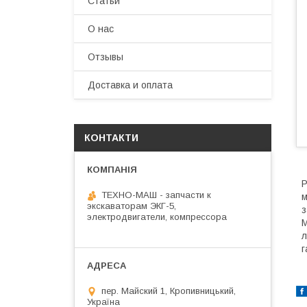
Статьи
О нас
Отзывы
Доставка и оплата
КОНТАКТИ
Р
ТЕХНО-МАШ - запчасти к
м
экскаваторам ЭКГ-5,
з
электродвигатели, компрессора
М
л
г
пер. Майский 1, Кропивницький,
Україна