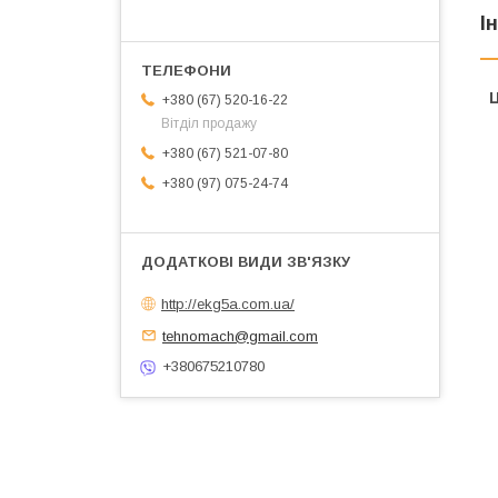
І
Ц
+380 (67) 520-16-22
Вітділ продажу
+380 (67) 521-07-80
+380 (97) 075-24-74
http://ekg5a.com.ua/
tehnomach@gmail.com
+380675210780