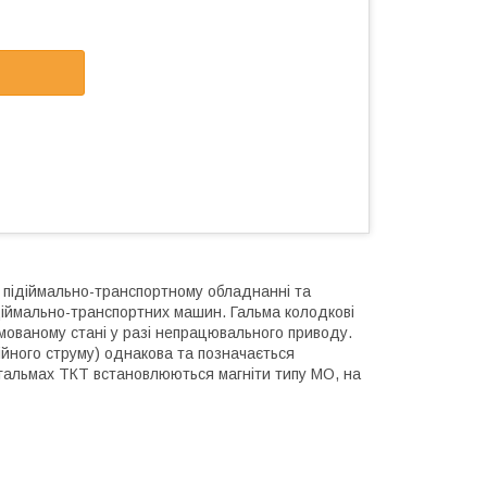
 підіймально-транспортному обладнанні та
ідіймально-транспортних машин. Гальма колодкові
ьмованому стані у разі непрацювального приводу.
ійного струму) однакова та позначається
а гальмах ТКТ встановлюються магніти типу МО, на