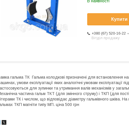
В наявності
Купити
+380 (67) 520-16-22
Вітділ продажу
амка гальма ТК Гальма колодкові призначені для встановлення на
ашинах, умови експлуатації яких аналогічні умовам експлуатації п
астосовуються для зупинки та утримання валів механізмів у загал
еханічна частина гальм ТКТ (для змінного струму) і ТКП (для пост
ітерами ТК і числом, що відповідає діаметру гальмівного шківа. Н
альмах ТКП магніти типу МП. ціна 500 грн