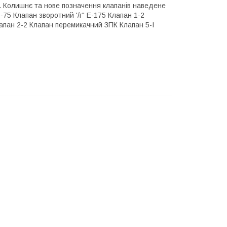
. Колишнє та нове позначення клапанів наведене
5 Клапан зворотний '/г" Е-175 Клапан 1-2
лапан 2-2 Клапан перемикачний ЗПК Клапан 5-I