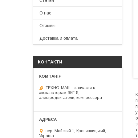
Статьи
О нас
Отзывы
Доставка и оплата
КОНТАКТИ
ТЕХНО-МАШ - запчасти к
экскаваторам ЭКГ-5,
К
электродвигатели, компрессора
п
п
у
о
з
т
пер. Майский 1, Кропивницький,
т
Україна