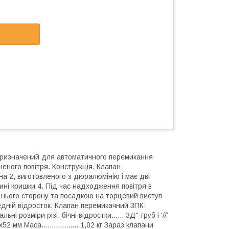
ризначений для автоматичного перемикання
неного повітря. Конструкція. Клапан
на 2, виготовленого з дюралюмінію і має дві
ині кришки 4. Під час надходження повітря в
д нього сторону та посадкою на торцевий виступ
едній відросток. Клапан перемикачний ЗПК:
і розміри різі: бічні відростки...... 3Д" труб і '//'
52 мм Маса.................. 1,02 кг Зараз клапани