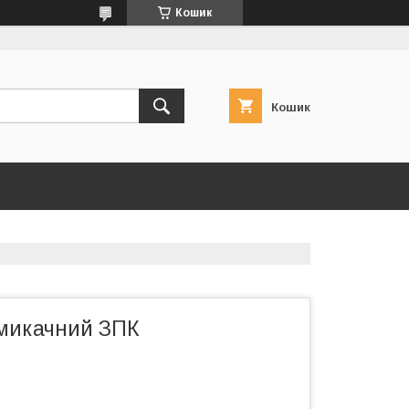
Кошик
Кошик
микачний ЗПК