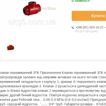
В наявності
Купити
+380 (67) 520-16-22
Вітділ продажу
лапан перемикачний ЗПК Призначення Клапан перемикачний ЗПК п
овітропровідів залежно від напрямів активних на нього потоків стис
еремикачний складається з корпусу 1, кришки 4 і поршневого клапа
щільнювальні прокладки 3. Клапан 2 рухається в циліндричній част
дин із бічних відростків клапан 2 переміщається в протисмугову ві
акриє другий бічний відросток. Повітря водночас впорається в сер
ехнічні дані Робочий тиск... 0,06-0,9 МПа (0,6-9,0 кгс/см2) Приєднувальн
руб. середній відросток.. '....... 3/4" труб. Габаритні розміри... 87x63x