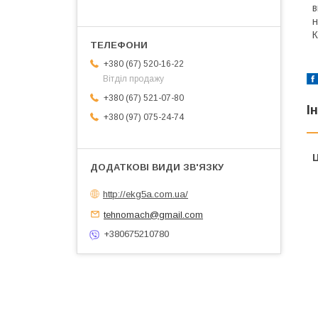
в
н
К
+380 (67) 520-16-22
Вітділ продажу
+380 (67) 521-07-80
І
+380 (97) 075-24-74
Ц
http://ekg5a.com.ua/
tehnomach@gmail.com
+380675210780