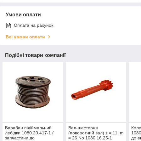
Умови оплати
Оплата на рахунок
Всі умови оплати
Подібні товари компанії
Барабан підіймальний
Вал-шестерня
Коле
лебідки 1080.20.417-1 (
(поворотний вал) z = 11, m
1080
запчастини до
= 26 No 1080.16.25-1
до е