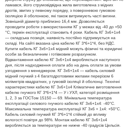
ламався, його струмовідвідна жила виготовлена з мідних
дротів, звитих у певному порядку, з поверхневою гумовою
ізоляцією й оболонкою, які також витримують часті вигини.
Зовнішній діаметр приблизно 16,4 мм. Дозволяється
проводити роботи з використанням КГ у межах від -40 до +50
°C, термін експлуатації становить 4 роки. Кабель КГ 3х6+1х4
— складська позиція, наявність постійно підтримується на
складі. На сайті вказана ціна кабелю КГ 3*6+1*4, без НДС.
Купити кабель КГ 3х6+1х4 мідний можуть фізичні та юридичні
особи за безналичним і готівковим розрахунком.
Відвантаження кабелю КГ 3х6+1х4 виробляється наступного
дня, після надходження оплати або на день оплати за умови
узгодження з менеджером. КГ 3х6+1х4 — кабель силовий
мідний гнучкий з 4 багатодротовими жилами перерізом 6
міліметрів квадратних, у гумовій ізоляції й оболонці. Технічні
характеристики кабелю КГ 3х6+1х4 Кліматичне виготовлення
кабелю гнучкого КГ 3*6+1*4 — У і УХЛ, категорії розміщення
1, 2, 3 за ГОСТом 15150 — 69. Мінімальна температура
експлуатації силового гнучкого кабелю КГ 3х6+1х4: -40°С.
Максимальна температура експлуатації КГ 3х6 + 1х4: +50°С.
Кабель силовий гнучкий КГ 3*6+1*4 стійкий до впливу
вологості повітря до 98%. Монтаж кабелю КГ 3х6+1х4
виробляється за температури не нижче -40 градусів Цельсія.