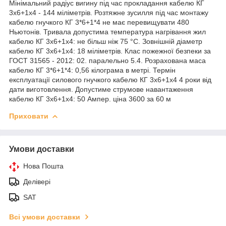
Мінімальний радіус вигину під час прокладання кабелю КГ
3х6+1х4 - 144 міліметрів. Розтяжне зусилля під час монтажу
кабелю гнучкого КГ 3*6+1*4 не має перевищувати 480
Ньютонів. Тривала допустима температура нагрівання жил
кабелю КГ 3х6+1х4: не більш ніж 75 °C. Зовнішній діаметр
кабелю КГ 3х6+1х4: 18 міліметрів. Клас пожежної безпеки за
ГОСТ 31565 - 2012: 02. паралельно 5.4. Розрахована маса
кабелю КГ 3*6+1*4: 0,56 кілограма в метрі. Термін
експлуатації силового гнучкого кабелю КГ 3х6+1х4 4 роки від
дати виготовлення. Допустиме струмове навантаження
кабелю КГ 3х6+1х4: 50 Ампер. ціна 3600 за 60 м
Приховати
Умови доставки
Нова Пошта
Делівері
SAT
Всі умови доставки