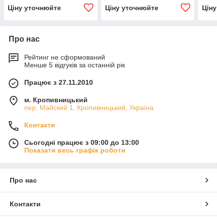
екскаватора ЕКГ-5,
(запчастини до
ЕКГ-
Ціну уточнюйте
Ціну уточнюйте
Цін
ЕКГ-4,6 ЕКГ-5А)
екскаваторів ЕКГ-4,6,
ЕКГ-5, ЕКГ-5А)
Про нас
Рейтинг не сформований
Менше 5 відгуків за останній рік
Працює з 27.11.2010
м. Кропивницький
пер. Майский 1, Кропивницький, Україна
Контакти
Сьогодні працює з 09:00 до 13:00
Показати весь графік роботи
Про нас
Контакти