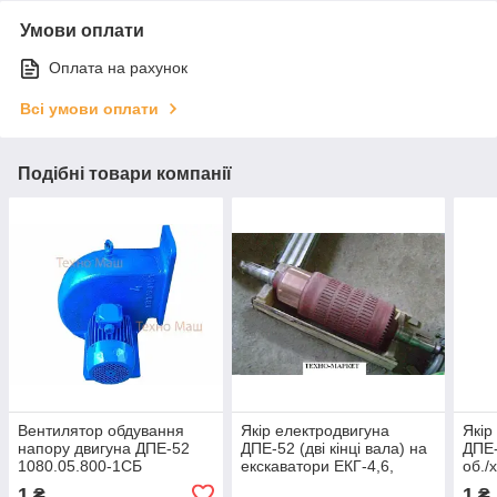
Умови оплати
Оплата на рахунок
Всі умови оплати
Подібні товари компанії
Вентилятор обдування
Якір електродвигуна
Якір
напору двигуна ДПЕ-52
ДПЕ-52 (дві кінці вала) на
ДПЕ-
1080.05.800-1СБ
екскаватори ЕКГ-4,6,
об./
ЕКГ-5, ЕКГ-5А
1
1
₴
₴