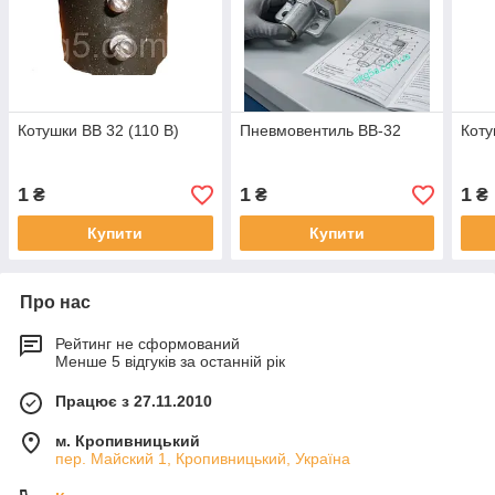
Котушки ВВ 32 (110 В)
Пневмовентиль ВВ-32
Коту
1
1
1
₴
₴
₴
Купити
Купити
Про нас
Рейтинг не сформований
Менше 5 відгуків за останній рік
Працює з 27.11.2010
м. Кропивницький
пер. Майский 1, Кропивницький, Україна