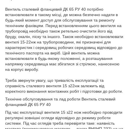
Вентиль сталевий фланцевий ДК 65 РУ 40 потрібно
встановлювати в такому місці, де можна безпечно надати в
будь-який момент доступ для обслуговування та ремонту
технічним фахівцям. Перед встановленням цього вентиля на
трубопровід необхідно також ретельно очистити його від
бруду, окалін, піску та іншого. Також необхідно встановлювати
вентилі 15-22нж на трубопроводини, які призначені для
характеристик і середовищ робочих середовищ відповідно до
технічного паспорта на виріб. Цей вентиль можна
встановлювати в будь-якому положенні, а розташування
напрямку середовища має збігатися зі стрілкою, нанесеною
на корпус виробу.
Треба звернути увагу, що тривалість експлуатації та
справність сталевого вентиля 15 з22нж залежить від
коректного виконання монтажних робіт і підготовки до роботи.
Технічне обслуговування та лад роботи Вентиль сталевий
фланцевий ДК 65 РУ 40
Під час експлуатації вентиля 15 з22 нож необхідно проводити
регулярні зовнішні огляди відповідно до режиму роботи
системи. Під час оглядів треба перевіряти таке: наявність
мастила (рекомендоване мастило — паста ВНІІНП-232) на на