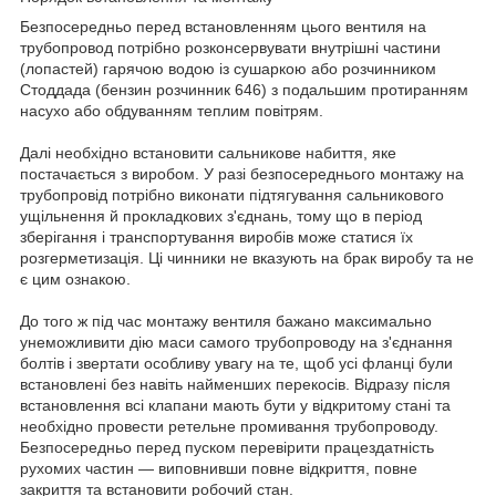
Безпосередньо перед встановленням цього вентиля на
трубопровод потрібно розконсервувати внутрішні частини
(лопастей) гарячою водою із сушаркою або розчинником
Стоддада (бензин розчинник 646) з подальшим протиранням
насухо або обдуванням теплим повітрям.
Далі необхідно встановити сальникове набиття, яке
постачається з виробом. У разі безпосереднього монтажу на
трубопровід потрібно виконати підтягування сальникового
ущільнення й прокладкових з'єднань, тому що в період
зберігання і транспортування виробів може статися їх
розгерметизація. Ці чинники не вказують на брак виробу та не
є цим ознакою.
До того ж під час монтажу вентиля бажано максимально
унеможливити дію маси самого трубопроводу на з'єднання
болтів і звертати особливу увагу на те, щоб усі фланці були
встановлені без навіть найменших перекосів. Відразу після
встановлення всі клапани мають бути у відкритому стані та
необхідно провести ретельне промивання трубопроводу.
Безпосередньо перед пуском перевірити працездатність
рухомих частин — виповнивши повне відкриття, повне
закриття та встановити робочий стан.