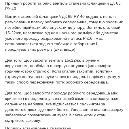
Принцип роботи та опис вентиль сталевий фланцевий ДК 65
РУ 40
Вентилі сталевий фланцевий ДК 65 РУ 40 додають не для
регулювання потоку робочого середовища, тому що золотник
потрібно підіймати або опускати до упору. Вентиль сталевий
15-22нж, незалежно від номінального розміру або діаметра
умовного проходу розрахований на тиск Pn16 і має
встановлюватися згідно з таблицею габаритних і
приєднувальних розмірів (див. вище).
Для того, щоб закрити вентиль 15с22нж із ручним
керуванням, необхідно повернути штурвал (маховик) за
годинниковою стрілкою. Коли клапан закритий, золотник
отримує поступальні рухи через шпиндель і нарізну втулку, у
такий спосіб перековуючи потік робочого середовища.
Для того, щоб запобігти проходу робочого середовища між
кришкою і шпинделем у сальниковій камері, застосовується
сальникова набивка, яка підтискається сальником за
допомогою двох відкидних болтів. Ущільнення клапана зверху
забезпечує розвантаження вузла із сальником у стані
відкритого закриву.
Порядок встановлення та монтажу