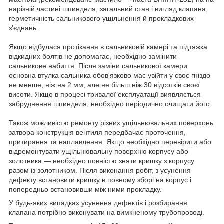
нарізній частині шпинделя; загальний стан і вигляд клапана;
герметичність сальникового ущільнення й прокладкових
з'єднань.
Якщо відбулася протікання в сальниковій камері та підтяжка
відкидних болтів не допомагає, необхідно замінити
сальникове набиття. Після заміни сальникової камери
основна втулка сальника обов'язково має увійти у своє гніздо
не менше, ніж на 2 мм, але не більш ніж 30 відсотків своєї
висоти. Якщо в процесі тривалої експлуатації виявляється
забруднення шпинделя, необхідно періодично очищати його.
Також можливістю ремонту різних ущільнювальних поверхонь
затвора конструкція вентиля передбачає проточення,
притирання та наплавлення. Якщо необхідно перевірити або
відремонтувати ущільнювальну поверхню корпусу або
золотника — необхідно повністю зняти кришку з корпусу
разом із золотником. Після виконання робіт, з усунення
дефекту встановити кришку в повному зборі на корпус і
попередньо встановивши між ними прокладку.
У будь-яких випадках усунення дефектів і розбирання
клапана потрібно виконувати на вимкненому трубопроводі.