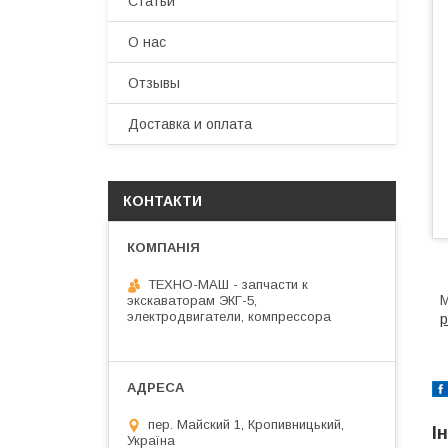
Статьи
О нас
Отзывы
Доставка и оплата
КОНТАКТИ
ТЕХНО-МАШ - запчасти к
М
экскаваторам ЭКГ-5,
электродвигатели, компрессора
р
пер. Майский 1, Кропивницький,
І
Україна