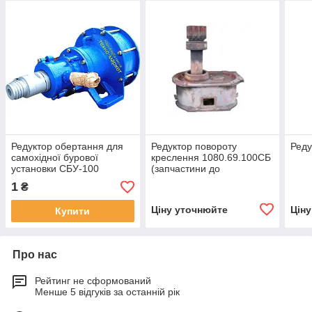
Редуктор обертання для
Редуктор повороту
Реду
самохідної бурової
креслення 1080.69.100СБ
установки СБУ-100
(запчастини до
екскаваторів ЕКГ-4,6,
1
₴
ЕКГ-5, ЕКГ-5А)
Ціну уточнюйте
Цін
Купити
Про нас
Рейтинг не сформований
Менше 5 відгуків за останній рік