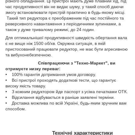
різного обладнання. Ці пристрої мають дуже плавний хід, під
час продуктивності він не видає шуму, у такий спосіб даючи
змогу встановлювати пристрій практично в будь-якому місці.
Такий тип редуктора є преображеним під час постійного та
реверсивного навантаження з періодичними зупинками, а
також у дуже тривалому режимі, до 24 годин.
Для оптимальнішої продуктивності швидкість обертання вала
є не вище ніж 1500 об/хв. Окружна ситуація, в якій
пристосований працювати редуктор, не має бути агресивною
та вибухонебезпечною.
Співпрацюючи з "Техно-Маркет", ви
отримуєте низку переваг:
• 100% гарантія дотримання умов договору.
• Всі пристрої проходять додаткові тести, що гарантує
високу якість товару.
• З кожним редуктором йде паспорт з усіма печатками ОТК.
• Відсилання відбувається в раніше заявлені терміни.
• Доставка можлива по всій Україні, будь-яким зручним вам
способом.
Технічні характеристики