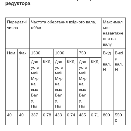
редуктора
Передатні
Частота обертання вхідного вала,
Максимал
числа
об/хв
ьне
навантаже
ння на
валу
Ном
Фак
1500
1000
750
Вхід
Вихі
.
т.
.
д.
Доп
ККД
Доп
ККД
Доп
ККД
вал,
вал,
усти
усти
усти
Н
Н
мий
мий
мий
М
кр
М
кр
М
кр
на
на
на
вых.
вых.
вых.
Вал
Вал
Вал
у,
у,
у,
Нм
Нм
Нм
40
40
387
0.78
433
0.74
485
0.71
800
550
0