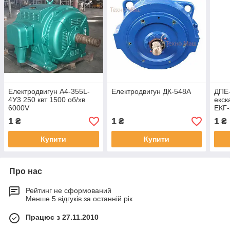
Електродвигун А4-355L-
Електродвигун ДК-548А
ДПЕ-
4У3 250 квт 1500 об/хв
екск
6000V
ЕКГ-
1
1
1
₴
₴
₴
Купити
Купити
Про нас
Рейтинг не сформований
Менше 5 відгуків за останній рік
Працює з 27.11.2010