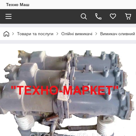
Техно Маш
Товари та послуги
Олійні вимикачі
Вимикач оливний