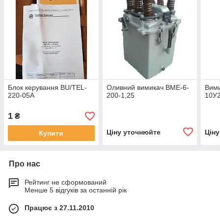
Блок керування ВU/TEL-
Оливний вимикач ВМЕ-6-
Вим
220-05А
200-1,25
10У
1
₴
Ціну уточнюйте
Цін
Купити
Про нас
Рейтинг не сформований
Менше 5 відгуків за останній рік
Працює з 27.11.2010