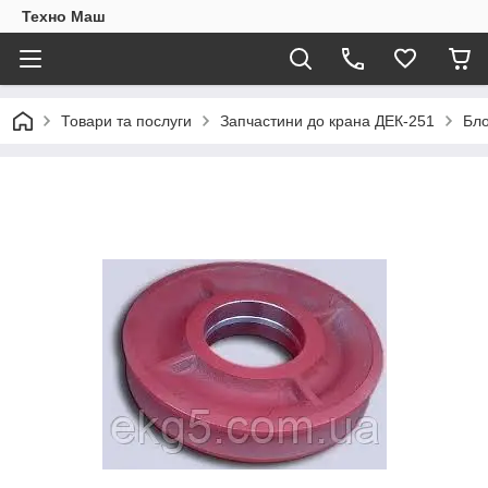
Техно Маш
Товари та послуги
Запчастини до крана ДЕК-251
Бло