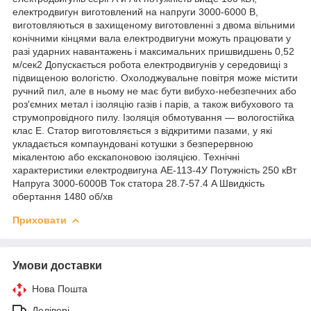
електродвигун виготовлений на напруги 3000-6000 В,
виготовляються в захищеному виготовленні з двома вільними
конічними кінцями вала електродвигуни можуть працювати у
разі ударних навантажень і максимальних пришвидшень 0,52
м/сек2 Допускається робота електродвигунів у середовищі з
підвищеною вологістю. Охолоджувальне повітря може містити
ручний пил, але в ньому не має бути вибухо-небезпечних або
роз'ємних метал і ізоляцію газів і парів, а також вибухового та
струмопровідного пилу. Ізоляція обмотування — вологостійка
клас Е. Статор виготовляється з відкритими пазами, у які
укладається компаундовані котушки з безперервною
мікалентою або екскапоновою ізоляцією. Технічні
характеристики електродвигуна АЕ-113-4У Потужність 250 кВт
Напруга 3000-6000В Ток статора 28.7-57.4 A Швидкість
обертання 1480 об/хв
Приховати
Умови доставки
Нова Пошта
Делівері