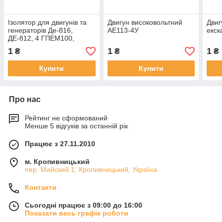
Ізолятор для двигунів та
Двигун високовольтний
Двиг
генераторів Де-816,
АЕ113-4У
екск
ДЕ-812, 4 ГПЕМ100,
ПЕМ151, МПЕ350,
1
1
1
₴
₴
₴
ПЕМ40.
Купити
Купити
Про нас
Рейтинг не сформований
Менше 5 відгуків за останній рік
Працює з 27.11.2010
м. Кропивницький
пер. Майский 1, Кропивницький, Україна
Контакти
Сьогодні працює з 09:00 до 16:00
Показати весь графік роботи