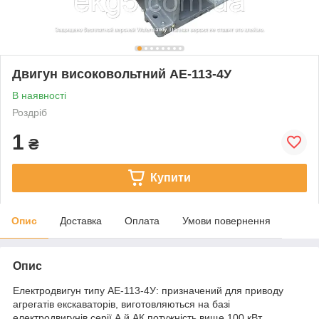
Двигун високовольтний АЕ-113-4У
В наявності
Роздріб
1
₴
Купити
Опис
Доставка
Оплата
Умови повернення
Опис
Електродвигун типу АЕ-113-4У: призначений для приводу
агрегатів екскаваторів, виготовляються на базі
електродвигунів серії А й АК потужність вище 100 кВт,