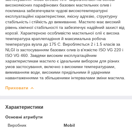
високоякісних парафінових базових мастильних олив і
покликана забезпечувати чудові високотемпературні
експлуатаційні характеристики, якісну адгезію, структурну
стабільність і стійкість до вимиванню. Мастило має високий
рівень хімічної стабільності та забезпечує надійний захист від
корозії. Характерною особливістю мастильної олії є висока
температура краплепадіння й максимальна робоча
температура вузла до 175 С. Виробляється 2 і 1.5 класів за
NLGI із застосуванням базових олив із в'язкістю ISO VG 220 і
ISO VG 460. Завдяки високим експлуатаційним
характеристикам мастило є ідеальним вибором для різних
умов застосування, включно з високими температурами,
вимиванням води, високими придільними й ударними
навантаженнями та збільшеними інтервалами зміни мастила.
Приховати
Характеристики
Основні атрибути
Виробник
Mobil