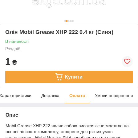
Олія Mobil Grease XHP 222 0.4 кг (Синя)
В наявності
Роздріб
1
₴
Купити
Характеристики
Доставка
Оплата
Умови повернення
Опис
Mobil Grease XHP 222 являє собою високоякісне мастило на
основі літієвого комплексу, створене для різних умов
застосування. Mobil Grease XHP виробляється на основі