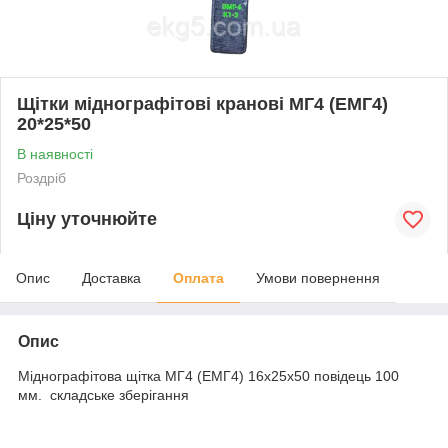
Щітки міднографітові кранові МГ4 (ЕМГ4)
20*25*50
В наявності
Роздріб
Ціну уточнюйте
Опис
Доставка
Оплата
Умови повернення
Опис
Міднографітова щітка МГ4 (ЕМГ4) 16х25х50 повідець 100
мм. складське зберігання