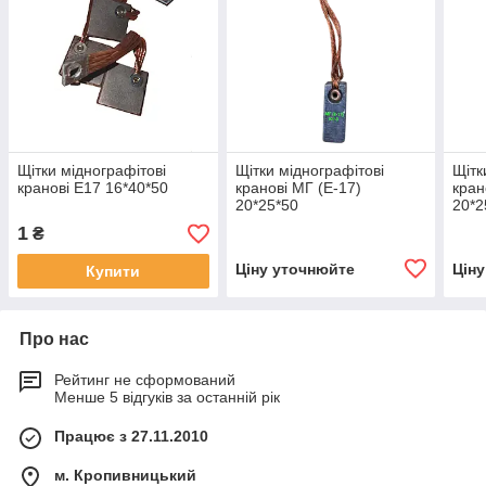
Щітки міднографітові
Щітки міднографітові
Щітк
кранові Е17 16*40*50
кранові МГ (Е-17)
кран
20*25*50
20*2
1
₴
Ціну уточнюйте
Цін
Купити
Про нас
Рейтинг не сформований
Менше 5 відгуків за останній рік
Працює з 27.11.2010
м. Кропивницький