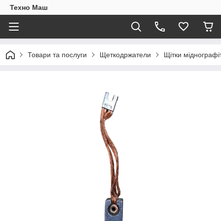
Техно Маш
Товари та послуги
Щеткодржатели
Щітки міднографі