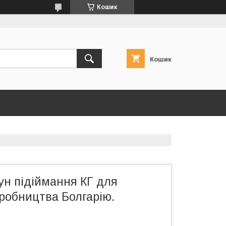
Кошик
Кошик
ун підіймання КГ для
робництва Болгарію.