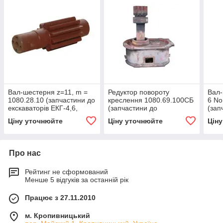
Вал-шестерня z=11, m =
Редуктор повороту
Вал-
1080.28.10 (запчастини до
креслення 1080.69.100СБ
6 No
екскаваторів ЕКГ-4,6,
(запчастини до
(зап
ЕКГ-5, ЕКГ-5А)
екскаваторів ЕКГ-4,6,
екск
Ціну уточнюйте
Ціну уточнюйте
Цін
ЕКГ-5, ЕКГ-5А)
ЕКГ-
Про нас
Рейтинг не сформований
Менше 5 відгуків за останній рік
Працює з 27.11.2010
м. Кропивницький