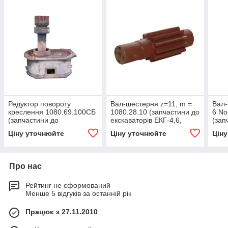
Редуктор повороту
Вал-шестерня z=11, m =
Вал-
креслення 1080.69.100СБ
1080.28.10 (запчастини до
6 No
(запчастини до
екскаваторів ЕКГ-4,6,
(зап
екскаваторів ЕКГ-4,6,
ЕКГ-5, ЕКГ-5А)
екск
Ціну уточнюйте
Ціну уточнюйте
Цін
ЕКГ-5, ЕКГ-5А)
ЕКГ-
Про нас
Рейтинг не сформований
Менше 5 відгуків за останній рік
Працює з 27.11.2010