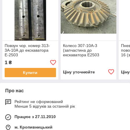
Повзун чор. номер 313-
Колесо 307-10А-3
Пнев
3А-10А до екскаватора
(запчастина до
пово
Е-2503
екскаватора Е2503
16 (
екск
1
₴
Ціну уточнюйте
Цін
Купити
Про нас
Рейтинг не сформований
Менше 5 відгуків за останній рік
Працює з 27.11.2010
м. Кропивницький