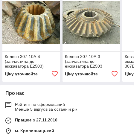
Колесо 307-10А-4
Колесо 307-10А-3
Ковз
(запчастина до
(запчастина до
екск
екскаватора Е2503)
екскаватора Е2503
307Б
Ціну уточнюйте
Ціну уточнюйте
Цін
Про нас
Рейтинг не сформований
Менше 5 відгуків за останній рік
Працює з 27.11.2010
м. Кропивницький