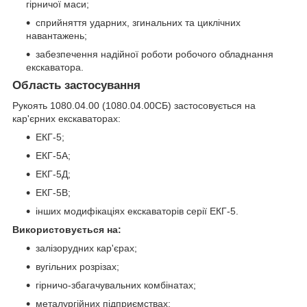
гірничої маси;
сприйняття ударних, згинальних та циклічних
навантажень;
забезпечення надійної роботи робочого обладнання
екскаватора.
Область застосування
Рукоять 1080.04.00 (1080.04.00СБ) застосовується на
кар'єрних екскаваторах:
ЕКГ-5;
ЕКГ-5А;
ЕКГ-5Д;
ЕКГ-5В;
інших модифікаціях екскаваторів серії ЕКГ-5.
Використовується на:
залізорудних кар'єрах;
вугільних розрізах;
гірничо-збагачувальних комбінатах;
металургійних підприємствах;