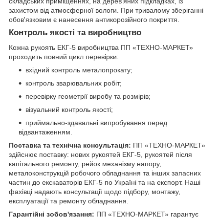
складських приміщеннях, на дерев'яних підкладках, із
захистом від атмосферної вологи. При тривалому зберіганні
обов'язковим є нанесення антикорозійного покриття.
Контроль якості та виробництво
Кожна рукоять ЕКГ-5 виробництва ПП «ТЕХНО-МАРКЕТ»
проходить повний цикл перевірки:
вхідний контроль металопрокату;
контроль зварювальних робіт;
перевірку геометрії виробу та розмірів;
візуальний контроль якості;
приймально-здавальні випробування перед
відвантаженням.
Поставка та технічна консультація:
ПП «ТЕХНО-МАРКЕТ»
здійснює поставку: нових рукоятей ЕКГ-5, рукоятей після
капітального ремонту, рейок механізму напору,
металоконструкцій робочого обладнання та інших запасних
частин до екскаваторів ЕКГ-5 по Україні та на експорт. Наші
фахівці надають консультації щодо підбору, монтажу,
експлуатації та ремонту обладнання.
Гарантійні зобов'язання:
ПП «ТЕХНО-МАРКЕТ» гарантує