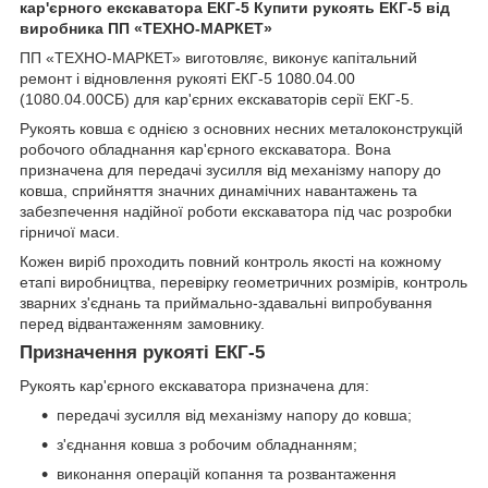
кар'єрного екскаватора ЕКГ-5
Купити рукоять ЕКГ-5 від
виробника ПП «ТЕХНО-МАРКЕТ»
ПП «ТЕХНО-МАРКЕТ» виготовляє, виконує капітальний
ремонт і відновлення рукояті ЕКГ-5 1080.04.00
(1080.04.00СБ) для кар'єрних екскаваторів серії ЕКГ-5.
Рукоять ковша є однією з основних несних металоконструкцій
робочого обладнання кар'єрного екскаватора. Вона
призначена для передачі зусилля від механізму напору до
ковша, сприйняття значних динамічних навантажень та
забезпечення надійної роботи екскаватора під час розробки
гірничої маси.
Кожен виріб проходить повний контроль якості на кожному
етапі виробництва, перевірку геометричних розмірів, контроль
зварних з'єднань та приймально-здавальні випробування
перед відвантаженням замовнику.
Призначення рукояті ЕКГ-5
Рукоять кар'єрного екскаватора призначена для:
передачі зусилля від механізму напору до ковша;
з'єднання ковша з робочим обладнанням;
виконання операцій копання та розвантаження