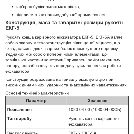
кар'єрах будівельних матеріалів;
підприємствах гірничодобувної промисловості.
Конструкція, маса та габаритні розміри рукояті
ЕКГ-5
Рукоять ковша кар'єрного екскаватора ЕКГ-5, ЕКГ-5А являє
собою зварну металоконструкцію підвищеної міцності, що
складається з двох зварних балок прямокутного перерізу,
з'єднаних між собою поперечними елементами. До
зовнішньої частини конструкції приварені рейки механізму
напору, які забезпечують передачу зусилля під час роботи
екскаватора.
Конструкція розрахована на тривалу експлуатацію при
високих динамічних, ударних та знакозмінних навантаженнях.
Основні технічні характеристики
Параметр
Значення
Позначення
1080.04.00 (1080.04.00СБ)
Тип виробу
Рукоять ковша кар'єрного
екскаватора
Застосовність
ЕКГ-5, ЕКГ-5А