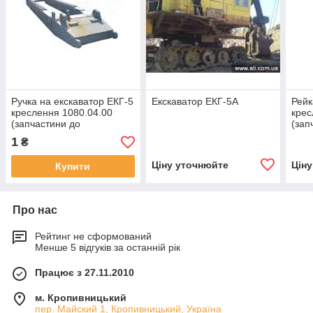
Ручка на екскаватор ЕКГ-5
Екскаватор ЕКГ-5А
Рейк
креслення 1080.04.00
крес
(запчастини до
(зап
екскаваторів ЕКГ-4,6,
екск
1
₴
ЕКГ-5, ЕКГ-5А)
ЕКГ-
Ціну уточнюйте
Цін
Купити
Про нас
Рейтинг не сформований
Менше 5 відгуків за останній рік
Працює з 27.11.2010
м. Кропивницький
пер. Майский 1, Кропивницький, Україна