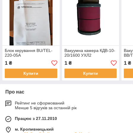
Блок керування ВU/TEL-
Вакуумна камера КДВ-10-
Ваку
220-05А
20/1600 УХЛ2
BB/
1
1
1
₴
₴
₴
Купити
Купити
Про нас
Рейтинг не сформований
Менше 5 відгуків за останній рік
Працює з 27.11.2010
м. Кропивницький