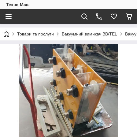
Техно Маш
Товари та послуги
Вакуумний вимикач BB/TEL
Вакуу