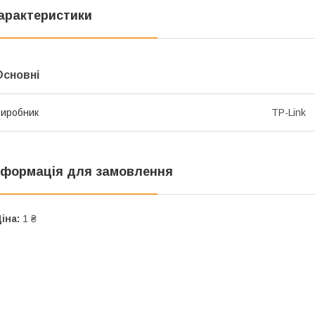
арактеристики
Основні
иробник
TP-Link
нформація для замовлення
іна:
1 ₴