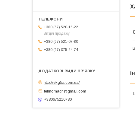
Х
+380 (67) 520-16-22
Вітділ продажу
+380 (67) 521-07-80
В
+380 (97) 075-24-74
І
http://ekg5a.com.ua/
tehnomach@gmail.com
Ц
+380675210780