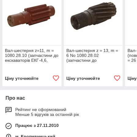
Вал-шестерня z=11, m =
Вал-шестерня z = 13, m =
Вал
1080.28.10 (запчастини до
6 No 1080.28.02
(пов
екскаваторів ЕКГ-4,6,
(запчастини до
= 26
ЕКГ-5, ЕКГ-5А)
екскаваторів ЕКГ-4,6
(зап
ЕКГ-5, ЕКГ-5А)
екск
ЕКГ-
Ціну уточнюйте
Ціну уточнюйте
Цін
Про нас
Рейтинг не сформований
Менше 5 відгуків за останній рік
Працює з 27.11.2010
м. Кропивницький