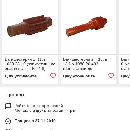
Вал-шестерня z=11, m =
Вал-шестерня z = 16, m =
Вал-
1080.28.10 (запчастини до
18 No 1080.20.402
6 No
екскаваторів ЕКГ-4,6,
(Запчастини до
(зап
ЕКГ-5, ЕКГ-5А)
екскаватора ЕКГ-5)
екск
Ціну уточнюйте
Ціну уточнюйте
Цін
ЕКГ-
Про нас
Рейтинг не сформований
Менше 5 відгуків за останній рік
Працює з 27.11.2010