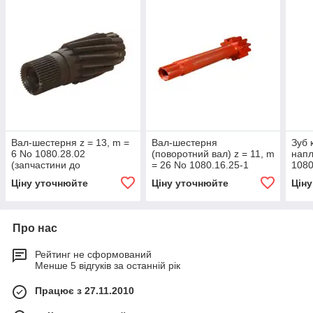
Вал-шестерня z = 13, m =
Вал-шестерня
Зуб 
6 No 1080.28.02
(поворотний вал) z = 11, m
напл
(запчастини до
= 26 No 1080.16.25-1
1080
екскаваторів ЕКГ-4,6
(запчастини до
до е
Ціну уточнюйте
Ціну уточнюйте
Цін
ЕКГ-5, ЕКГ-5А)
екскаваторів ЕКГ-4,6,
ЕКГ-
ЕКГ-5, ЕКГ-5А)
Про нас
Рейтинг не сформований
Менше 5 відгуків за останній рік
Працює з 27.11.2010