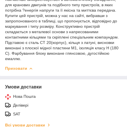
для кранових двигунів та подібного типу пристроїв, в яких
потрібна ?енергія напруги та її якісна та миттєва передача.
Купити цей пристрій, можна у нас на сайті, вибравши з
запропонованого в таблиці, що пропонується, відповідно до
маркування і типу розміру. Конструктивно пристрій
складається з металевої основи з напресованими
контактними кільцями та скріплені спеціальним компаундом.
Підставою є сталь СТ 20(корпус), кільця з латуні, висновки
виконані з плоскої мідної пластини М1, ізоляція класу Н (180
С). Фарбування блоку виконане глянсовою, дугостійкою
емаллю.
Приховати
Умови доставки
Нова Пошта
Делівері
SAT
Всі умови доставки