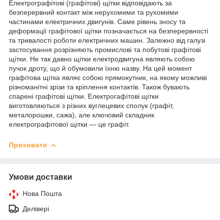
Електрографітові (графітові) щітки відповідають за
безперервний контакт між нерухомими та рухомими
частинами електричних двигунів. Саме рівень зносу та
деформації графітової щітки позначається на безперервності
та тривалості роботи електричних машин. Залежно від галузі
застосування розрізняють промислові та побутові графітові
щітки. Не так давно щітки електродвигуна являють собою
пучок дроту, що й обумовили їхню назву. На цей момент
графітова щітка являє собою прямокутник, на якому можливі
різноманітні зрізи та кріплення контактів. Також бувають
спарені графітові щітки. Електрогафітові щітки
виготовляються з різних вуглецевих сполук (графіт,
металорошки, сажа), але ключовий складник
електрографітової щітки — це графіт.
Приховати
Умови доставки
Нова Пошта
Делівері