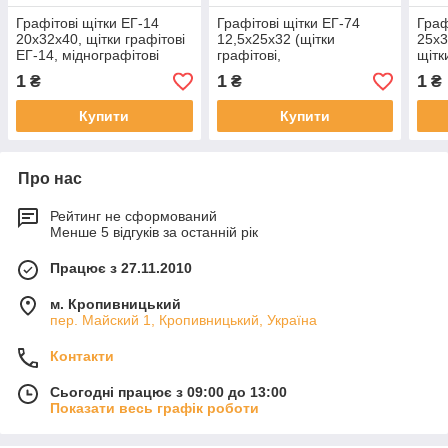
Графітові щітки ЕГ-14
Графітові щітки ЕГ-74
Граф
20х32х40, щітки графітові
12,5х25х32 (щітки
25х3
ЕГ-14, міднографітові
графітові,
щітк
щітки, вугільнографітові
вугільнографітові щітки)
вугі
1
1
1
₴
₴
₴
щітки ЕГ-14
Купити
Купити
Про нас
Рейтинг не сформований
Менше 5 відгуків за останній рік
Працює з 27.11.2010
м. Кропивницький
пер. Майский 1, Кропивницький, Україна
Контакти
Сьогодні працює з 09:00 до 13:00
Показати весь графік роботи