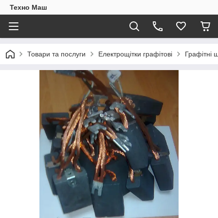
Техно Маш
Товари та послуги
Електрощітки графітові
Графітні 