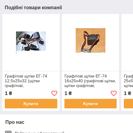
Подібні товари компанії
Графітові щітки ЕГ-74
Графітові щітки ЕГ-74
Граф
12,5х25х32 (щітки
16х25х40 (графітові щітки,
25х5
графітові,
щітки графітові,
щітк
вугільнографітові щітки)
електрографітові щітки)
1
1
1
₴
₴
₴
Купити
Купити
Про нас