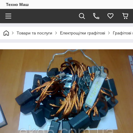
Техно Маш
Товари та послуги
Електрощітки графітові
Графітові 