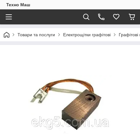
Техно Маш
Товари та послуги
Електрощітки графітові
Графітові 