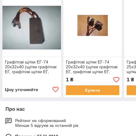
Графітові щітки ЕГ-74
Графітові щітки ЕГ-74
Граф
20х32х40 (щітки графітові
20х32х40 (щітки графітові
25х3
ЕГ, графітові щітки ЕГ,
ЕГ, графітові щітки ЕГ,
щітк
електрографітові щітки
електрографітові щітки
вугі
1
1
₴
₴
ЕГ)
ЕГ)
Ціну уточнюйте
Купити
Про нас
Рейтинг не сформований
Менше 5 відгуків за останній рік