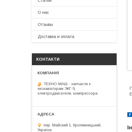
Статьи
О нас
Отзывы
Доставка и оплата
КОНТАКТИ
ТЕХНО-МАШ - запчасти к
П
экскаваторам ЭКГ-5,
электродвигатели, компрессора
Е
пер. Майский 1, Кропивницький,
І
Україна