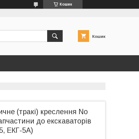
Кошик
Кошик
ичне (тракі) креслення No
запчастини до екскаваторів
5, ЕКГ-5А)