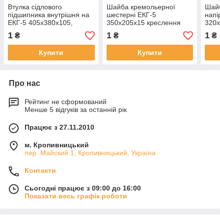
Втулка сідлового
Шайба кремольерної
Шайб
підшипника внутрішня на
шестерні ЕКГ-5
напі
ЕКГ-5 405х380х105,
350х205х15 креслення
320х
креслення 1080.05.312
1080.05.381, раніше
1080
1
1
1
₴
₴
₴
використовуване крес.
1014.53.232
Купити
Купити
Про нас
Рейтинг не сформований
Менше 5 відгуків за останній рік
Працює з 27.11.2010
м. Кропивницький
пер. Майский 1, Кропивницький, Україна
Контакти
Сьогодні працює з 09:00 до 16:00
Показати весь графік роботи