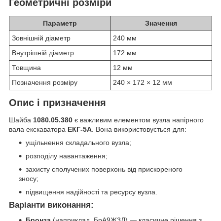
Геометричні розміри
Параметр
Значення
Зовнішній діаметр
240 мм
Внутрішній діаметр
172 мм
Товщина
12 мм
Позначення розміру
240 × 172 × 12 мм
Опис і призначення
Шайба
1080.05.380
є важливим елементом вузла напірного
вала екскаватора
ЕКГ-5А
. Вона використовується для:
ущільнення складального вузла;
розподілу навантаження;
захисту сполучених поверхонь від прискореного
зносу;
підвищення надійності та ресурсу вузла.
Варіанти виконання:
Бронза
(наприклад, БрА9Ж3Л) — класичне рішення з