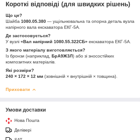
Короткі відповіді (для швидких рішень)
Що це?
Шайба
1080.05.380
— ущільнювальна та опорна деталь вузла
напірного вала екскаватора ЕКГ-5А.
Де застосовується?
У вузлі
«Вал напірний 1080.55.322СБ»
екскаватора ЕКГ-5А.
З якого матеріалу виготовляється?
Із бронзи (наприклад,
БрА9Ж3Л
) або зі зносостійких
композитних матеріалів.
Які розміри?
240 × 172 × 12 мм
(зовнішній × внутрішній × товщина).
Приховати
Умови доставки
Нова Пошта
Делівері
SAT