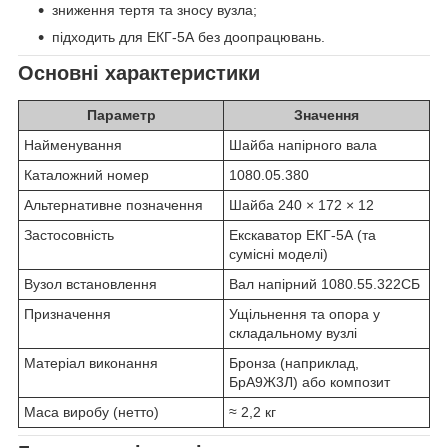
зниження тертя та зносу вузла;
підходить для ЕКГ-5А без доопрацювань.
Основні характеристики
Параметр
Значення
Найменування
Шайба напірного вала
Каталожний номер
1080.05.380
Альтернативне позначення
Шайба 240 × 172 × 12
Застосовність
Екскаватор ЕКГ-5А (та
сумісні моделі)
Вузол встановлення
Вал напірний 1080.55.322СБ
Призначення
Ущільнення та опора у
складальному вузлі
Матеріал виконання
Бронза (наприклад,
БрА9Ж3Л) або композит
Маса виробу (нетто)
≈ 2,2 кг