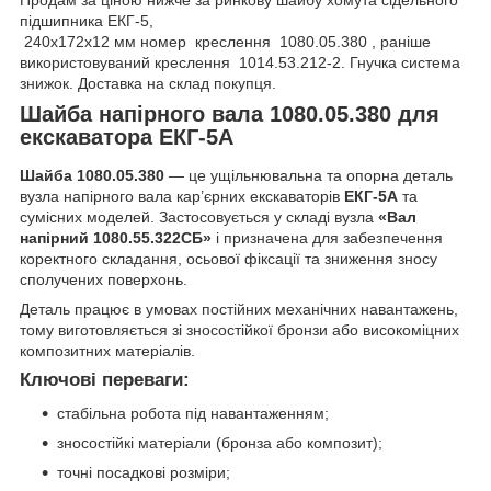
підшипника ЕКГ-5,
240х172х12 мм номер креслення 1080.05.380 , раніше
використовуваний креслення 1014.53.212-2. Гнучка система
знижок. Доставка на склад покупця.
Шайба напірного вала 1080.05.380 для
екскаватора ЕКГ-5А
Шайба 1080.05.380
— це ущільнювальна та опорна деталь
вузла напірного вала кар’єрних екскаваторів
ЕКГ-5А
та
сумісних моделей. Застосовується у складі вузла
«Вал
напірний 1080.55.322СБ»
і призначена для забезпечення
коректного складання, осьової фіксації та зниження зносу
сполучених поверхонь.
Деталь працює в умовах постійних механічних навантажень,
тому виготовляється зі зносостійкої бронзи або високоміцних
композитних матеріалів.
Ключові переваги:
стабільна робота під навантаженням;
зносостійкі матеріали (бронза або композит);
точні посадкові розміри;