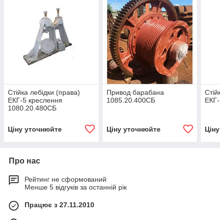
Стійка лебідки (права)
Привод барабана
Стій
ЕКГ-5 креслення
1085.20.400СБ
ЕКГ-
1080.20.480СБ
(запчастини до
екскаваторів ЕКГ-4,6,
Ціну уточнюйте
Ціну уточнюйте
Цін
ЕКГ-5, ЕКГ-5А)
Про нас
Рейтинг не сформований
Менше 5 відгуків за останній рік
Працює з 27.11.2010