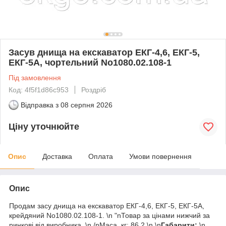
Засув днища на екскаватор ЕКГ-4,6, ЕКГ-5,
ЕКГ-5А, чортельний No1080.02.108-1
Під замовлення
Код: 4f5f1d86c953
Роздріб
Відправка з
08 серпня 2026
Ціну уточнюйте
Опис
Доставка
Оплата
Умови повернення
Опис
Продам засу днища на екскаватор ЕКГ-4,6, ЕКГ-5, ЕКГ-5А,
крейдяний No1080.02.108-1. \n "nТовар за цінами нижчий за
ринкові від виробника. \n /nМаса, кг; 86,2 \n \n
Габарити:
\n