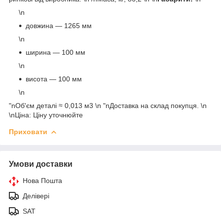
\n
довжина — 1265 мм
\n
ширина — 100 мм
\n
висота — 100 мм
\n
"nОб'єм деталі ≈ 0,013 м3 \n "nДоставка на склад покупця. \n
\nЦіна: Ціну уточнюйте
Приховати
Умови доставки
Нова Пошта
Делівері
SAT