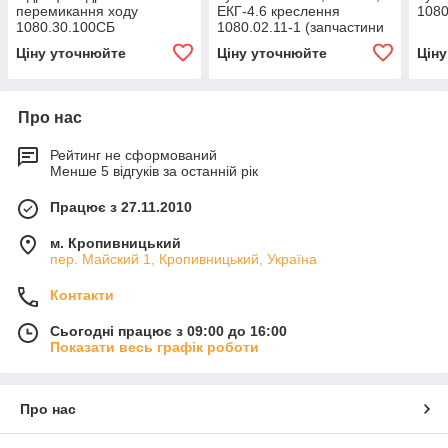
перемикання ходу
ЕКГ-4.6 креслення
1080
1080.30.100СБ
1080.02.11-1 (запчастини
(запчастини до
для екскаваторів ЕКГ-5)
Ціну уточнюйте
Ціну уточнюйте
Цін
екскаваторів ЕКГ-4,6,
ЕКГ-5, ЕКГ-5А)
Про нас
Рейтинг не сформований
Менше 5 відгуків за останній рік
Працює з 27.11.2010
м. Кропивницький
пер. Майский 1, Кропивницький, Україна
Контакти
Сьогодні працює з 09:00 до 16:00
Показати весь графік роботи
Про нас