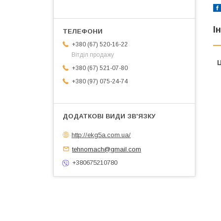
І
+380 (67) 520-16-22
Вітділ продажу
Ц
+380 (67) 521-07-80
+380 (97) 075-24-74
http://ekg5a.com.ua/
tehnomach@gmail.com
+380675210780