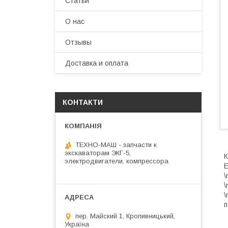
Статьи
О нас
Отзывы
Доставка и оплата
КОНТАКТИ
ТЕХНО-МАШ - запчасти к
экскаваторам ЭКГ-5,
К
электродвигатели, компрессора
Е
\
\
\
п
пер. Майский 1, Кропивницький,
Україна