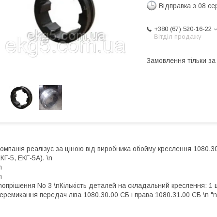
Відправка з 08 се
+380 (67) 520-16-22
Вітділ продажу
Замовлення тільки з
омпанія реалізує за ціною від виробника обойму креслення 1080.30.
КГ-5, ЕКГ-5А). \n
n
n
n
опрішення No 3
\n
Кількість деталей на складальний креслення: 1
еремикання передач ліва 1080.30.00 СБ і права 1080.31.00 СБ
\n "