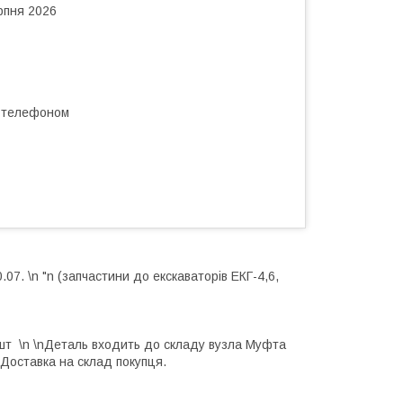
рпня 2026
а телефоном
07. \n "n (запчастини до екскаваторів ЕКГ-4,6,
 шт
\n \n
Деталь входить до складу вузла Муфта
nДоставка на склад покупця.