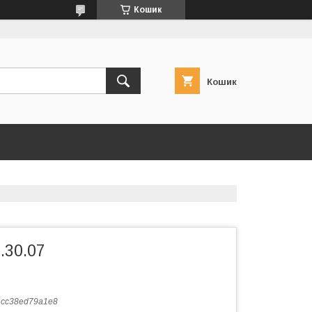
Кошик
Кошик
.30.07
:
cc38ed79a1e8