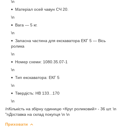
\n
Матеріал осей чавун СЧ 20.
\n
Вага — 5 кг.
\n
Запасна частина для екскаватора ЕКГ 5 — Вісь
ролика
\n
Номер схеми: 1080.35.07-1
\n
Тип екскаватора: ЕКГ 5
\n
Твердість: НВ 133...170
\n
/nКількість на збірну одиницю <Круг роликовий> - 36 шт. \n
"nДоставка на склад покупця \n \n
Приховати