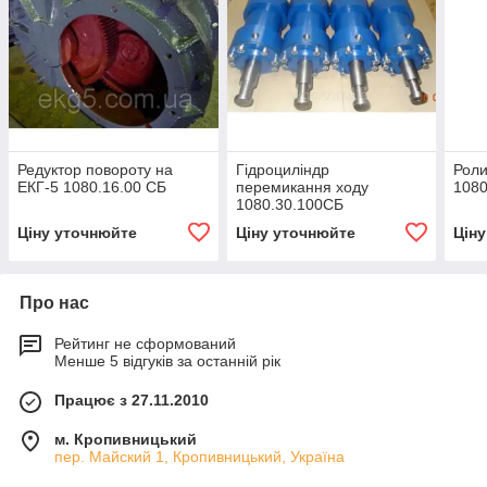
Редуктор повороту на
Гідроциліндр
Роли
ЕКГ-5 1080.16.00 СБ
перемикання ходу
1080
1080.30.100СБ
(запчастини до
Ціну уточнюйте
Ціну уточнюйте
Цін
екскаваторів ЕКГ-4,6,
ЕКГ-5, ЕКГ-5А)
Про нас
Рейтинг не сформований
Менше 5 відгуків за останній рік
Працює з 27.11.2010
м. Кропивницький
пер. Майский 1, Кропивницький, Україна