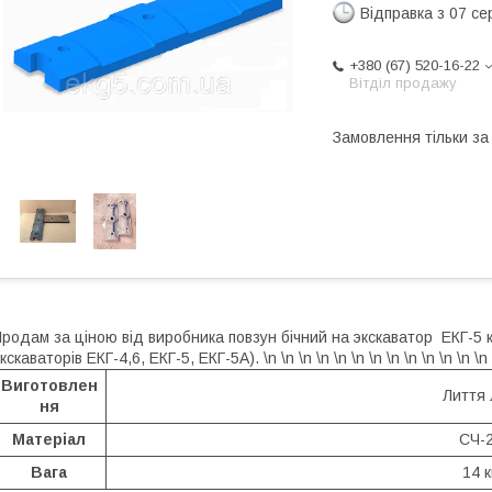
Відправка з 07 се
+380 (67) 520-16-22
Вітділ продажу
Замовлення тільки з
родам за ціною від виробника повзун бічний на экскаватор ЕКГ-5 к
кскаваторів ЕКГ-4,6, ЕКГ-5, ЕКГ-5А). \n \n \n \n \n \n \n \n \n \n \n \n \n 
Виготовлен
Лиття
ня
Матеріал
СЧ-
Вага
14 к