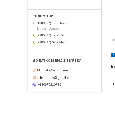
+380 (67) 520-16-22
Вітділ продажу
+380 (67) 521-07-80
\
+380 (97) 075-24-74
І
http://ekg5a.com.ua/
tehnomach@gmail.com
Ц
+380675210780