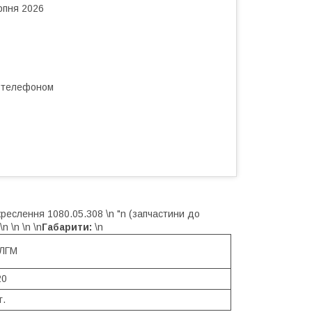
рпня 2026
а телефоном
реслення 1080.05.308 \n "n (запчастини до
\n \n \n
\n
Габарити:
\n
 ЛГМ
20
г.