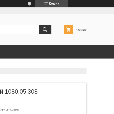
Кошик
Кошик
й 1080.05.308
:
2f86a167fb91