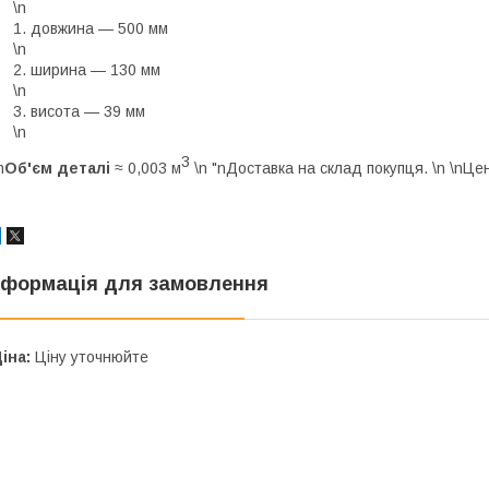
\n
довжина — 500 мм
\n
ширина — 130 мм
\n
висота — 39 мм
\n
3
n
Об'єм деталі
≈ 0,003 м
\n "nДоставка на склад покупця. \n \nЦе
нформація для замовлення
іна:
Ціну уточнюйте