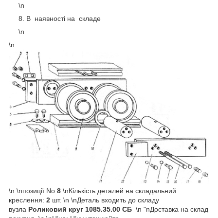
\n
В наявності на складе
\n
\n
\n \n
позиції No
8
\n
Кількість деталей на складальний
креслення:
2
шт.
\n \n
Деталь входить до складу
вузла
Роликовий круг 1085.35.00 СБ
\n "nДоставка на склад