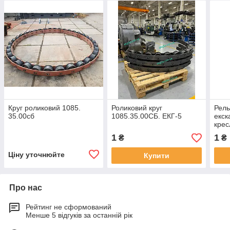
Круг роликовий 1085.
Роликовий круг
Рель
35.00сб
1085.35.00СБ. ЕКГ-5
екск
крес
(зап
1
1
₴
₴
екск
ЕКГ-
Ціну уточнюйте
Купити
Про нас
Рейтинг не сформований
Менше 5 відгуків за останній рік