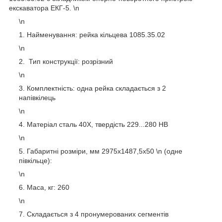
екскаватора ЕКГ-5. \n
\n
Найменування: рейка кільцева 1085.35.02
\n
Тип конструкції: розрізний
\n
Комплектність: одна рейка складається з 2
напівкілець
\n
Матеріал сталь 40Х, твердість 229...280 НВ
\n
Габаритні розміри, мм 2975х1487,5х50 \n (одне
півкільце):
\n
Маса, кг: 260
\n
Складається з 4 пронумерованих сегментів