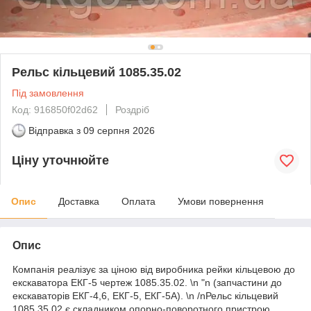
Рельс кільцевий 1085.35.02
Під замовлення
Код: 916850f02d62
Роздріб
Відправка з
09 серпня 2026
Ціну уточнюйте
Опис
Доставка
Оплата
Умови повернення
Опис
Компанія реалізує за ціною від виробника рейки кільцевою до
екскаватора ЕКГ-5 чертеж 1085.35.02. \n "n (запчастини до
екскаваторів ЕКГ-4,6, ЕКГ-5, ЕКГ-5А). \n /nРельс кільцевий
1085.35.02 є складником опорно-поворотного пристрою