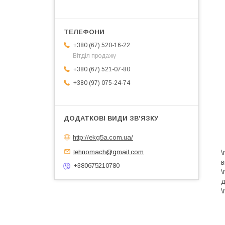
+380 (67) 520-16-22
Вітділ продажу
+380 (67) 521-07-80
+380 (97) 075-24-74
http://ekg5a.com.ua/
tehnomach@gmail.com
\
в
+380675210780
\
д
\