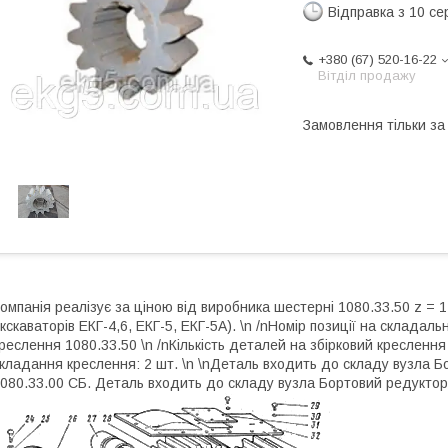
Відправка з 10 се
+380 (67) 520-16-22
Вітділ продажу
Замовлення тільки з
омпанія реалізує за ціною від виробника шестерні 1080.33.50 z = 1
кскаваторів ЕКГ-4,6, ЕКГ-5, ЕКГ-5А). \n /nНомір позиції на складал
реслення 1080.33.50 \n /nКількість деталей на збірковий креслення
кладання креслення: 2 шт. \n \nДеталь входить до складу вузла 
080.33.00 СБ. Деталь входить до складу вузла Бортовий редуктор