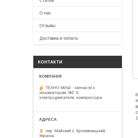
Статьи
О нас
Отзывы
Доставка и оплата
КОНТАКТИ
ТЕХНО-МАШ - запчасти к
экскаваторам ЭКГ-5,
К
электродвигатели, компрессора
е
к
с
1
пер. Майский 1, Кропивницький,
Україна