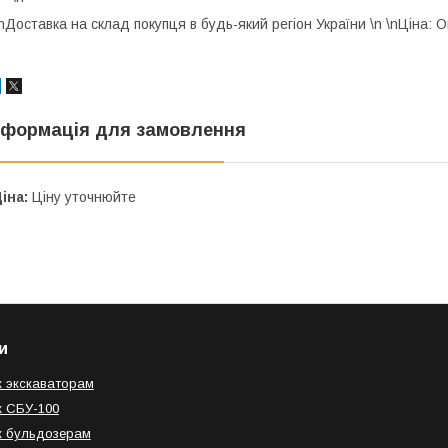
nДоставка на склад покупця в будь-який регіон України \n \nЦіна: О
нформація для замовлення
іна:
Ціну уточнюйте
и
к экскаваторам
к СБУ-100
к бульдозерам