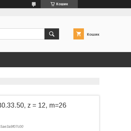
Кошик
Кошик
0.33.50, z = 12, m=26
:
5ae3a9f07c00