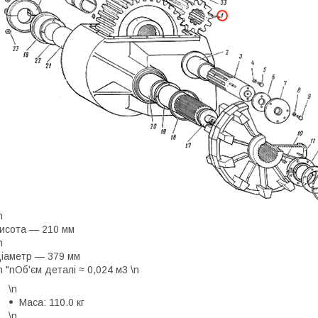
n
исота — 210 мм
n
іаметр — 379 мм
n "nОб'єм деталі ≈ 0,024 м3 \n
\n
Маса: 110.0 кг
\n