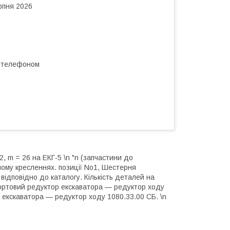
рпня 2026
а телефоном
2, m = 26 на ЕКГ-5 \n "n (запчастини до
ьному кресленнях. позиції No1, Шестерня
 відповідно до каталогу. Кількість деталей на
Бортовий редуктор екскаватора — редуктор ходу
 екскаватора — редуктор ходу 1080.33.00 СБ. \n