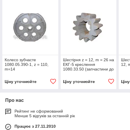
Колесо зубчасте
Шестірня z = 12, m = 26 на
Шест
1080.05.390-1, z = 110,
ЕКГ-5 креслення
12, 
m=14
1080.33.50 (запчастини до
екскаваторів ЕКГ-4,6,
ЕКГ-5, ЕКГ-5А)
Ціну уточнюйте
Ціну уточнюйте
Цін
Про нас
Рейтинг не сформований
Менше 5 відгуків за останній рік
Працює з 27.11.2010