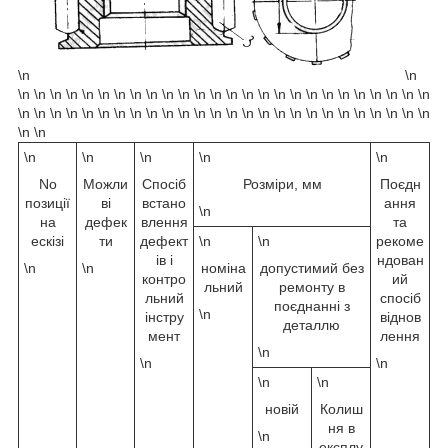
\n
\n
\n \n \n \n \n \n \n \n \n \n \n \n \n \n \n \n \n \n \n \n \n \n \n \n \n \n
\n \n \n \n \n \n \n \n \n \n \n \n \n \n \n \n \n \n \n \n \n \n \n \n \n \n
\n \n
\n
\n
\n
\n
\n
No
Можли
Спосіб
Розміри, мм
Поєдн
позиції
ві
встано
ання
\n
на
дефек
влення
та
ескізі
ти
дефект
\n
\n
рекоме
ів і
ндован
\n
\n
номіна
допустимий без
контро
ий
льний
ремонту в
льний
спосіб
поєднанні з
\n
інстру
віднов
деталлю
мент
лення
\n
\n
\n
\n
\n
новій
Колиш
ня в
\n
експлу