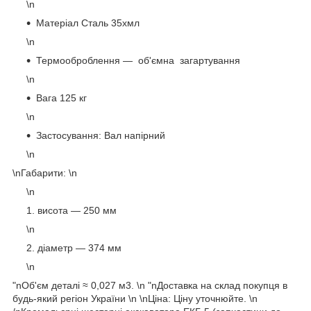
\n
Матеріал Сталь 35хмл
\n
Термооброблення — об'ємна загартування
\n
Вага 125 кг
\n
Застосування: Вал напірний
\n
\nГабарити: \n
\n
висота — 250 мм
\n
діаметр — 374 мм
\n
"nОб'єм деталі ≈ 0,027 м3. \n "nДоставка на склад покупця в
будь-який регіон України \n \nЦіна: Ціну уточнюйте. \n