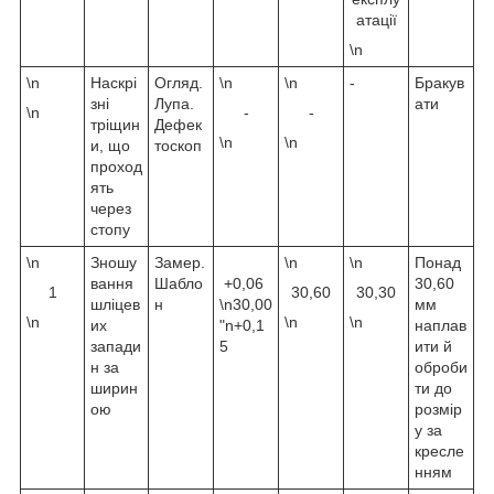
атації
\n
\n
Наскрі
Огляд.
\n
\n
-
Бракув
зні
Лупа.
ати
\n
-
-
тріщин
Дефек
\n
\n
и, що
тоскоп
проход
ять
через
стопу
\n
Зношу
Замер.
\n
\n
Понад
вання
Шабло
+0,06
30,60
1
30,60
30,30
шліцев
н
\n30,00
мм
\n
\n
\n
их
"n+0,1
наплав
запади
5
ити й
н за
оброби
ширин
ти до
ою
розмір
у за
кресле
нням