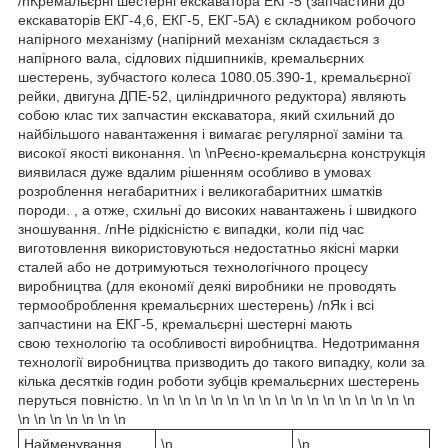
/nКремальєрні шестерні екскаватора ЕКГ-5 (запчастини до
екскаваторів ЕКГ-4,6, ЕКГ-5, ЕКГ-5А) є складником робочого
напірного механізму (напірний механізм складається з
напірного вала, сідлових підшипників, кремальєрних
шестерень, зубчастого колеса 1080.05.390-1, кремальєрної
рейки, двигуна ДПЕ-52, циліндричного редуктора) являють
собою клас тих запчастин екскаватора, який схильний до
найбільшого навантаження і вимагає регулярної заміни та
високої якості виконання. \n \nРеєно-кремальєрна конструкція
виявилася дуже вдалим рішенням особливо в умовах
розроблення негабаритних і великогабаритних шматків
породи. , а отже, схильні до високих навантажень і швидкого
зношування. /nНе рідкісністю є випадки, коли під час
виготовлення використовуються недостатньо якісні марки
сталей або не дотримуються технологічного процесу
виробництва (для економії деякі виробники не проводять
термооброблення кремальєрних шестерень) /nЯк і всі
запчастини на ЕКГ-5, кремальєрні шестерні мають
свою технологію та особливості виробництва. Недотримання
технології виробництва призводить до такого випадку, коли за
кілька десятків годин роботи зубців кремальєрних шестерень
перуться повністю. \n \n \n \n \n \n \n \n \n \n \n \n \n \n \n \n \n
\n \n \n \n \n \n \n
Найменування
\n
\n