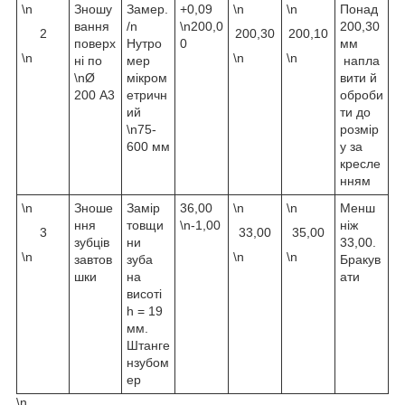
\n
Зношу
Замер.
+0,09
\n
\n
Понад
вання
/n
\n200,0
200,30
2
200,30
200,10
поверх
Нутро
0
мм
\n
\n
\n
ні по
мер
напла
\nØ
мікром
вити й
200 А3
етричн
оброби
ий
ти до
\n75-
розмір
600 мм
у за
кресле
нням
\n
Зноше
Замір
36,00
\n
\n
Менш
ння
товщи
\n-1,00
ніж
3
33,00
35,00
зубців
ни
33,00.
\n
\n
\n
завтов
зуба
Бракув
шки
на
ати
висоті
h = 19
мм.
Штанге
нзубом
ер
\n