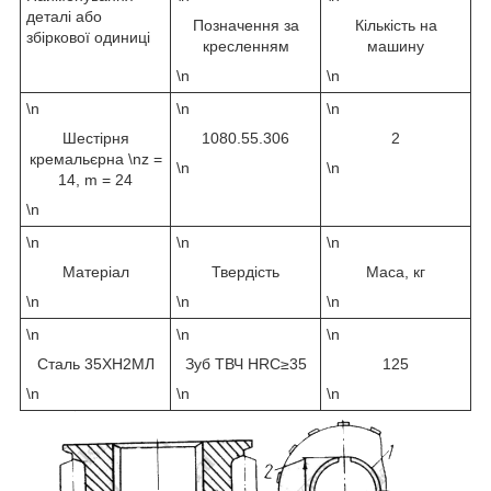
деталі або
Позначення за
Кількість на
збіркової одиниці
кресленням
машину
\n
\n
\n
\n
\n
Шестірня
1080.55.306
2
кремальєрна \nz =
\n
\n
14, m = 24
\n
\n
\n
\n
Матеріал
Твердість
Маса, кг
\n
\n
\n
\n
\n
\n
Сталь 35ХН2МЛ
Зуб ТВЧ НRC≥35
125
\n
\n
\n